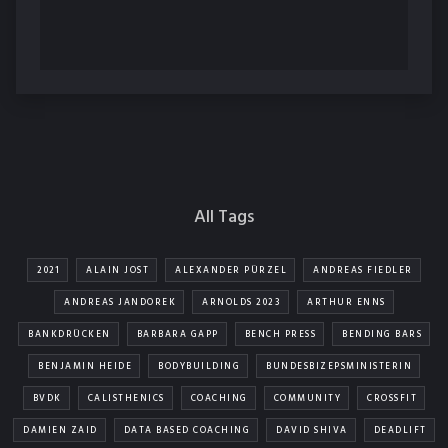
All Tags
2021
ALAIN JOST
ALEXANDER PÜRZEL
ANDREAS FIEDLER
ANDREAS JANDOREK
ARNOLDS 2023
ARTHUR ENNS
BANKDRÜCKEN
BARBARA GAPP
BENCH PRESS
BENDING BARS
BENJAMIN HEIDE
BODYBUILDING
BUNDESBIZEPSMINISTERIN
BVDK
CALISTHENICS
COACHING
COMMUNITY
CROSSFIT
DAMIEN ZAID
DATA BASED COACHING
DAVID SHIVA
DEADLIFT