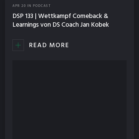
APR
20
IN
PODCAST
ERNÄHRUNG
DSP 133 | Wettkampf Comeback &
NEWS
Learnings von DS Coach Jan Kobek
PODCAST
READ MORE
TECHNIK
TRAINING
WETTKÄMPFE