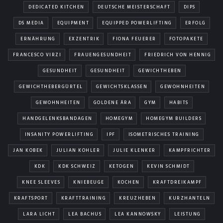
DEDICATED KITCHEN
DEUTSCHE MEISTERSCHAFT
DIPS
DS MEDIA
EQUIPMENT
EQUIPPED POWERLIFTING
ERFOLG
ERNÄHRUNG
EXZENTRIK
FIONA FEUERER
FOTOPAKETE
FRANCESCO VIRZI
FRAUENGESUNDHEIT
FRIEDRICH VON HENNIG
GESUNDHEIT
GESUNDHEIT
GEWICHTHEBEN
GEWICHTHEBERGÜRTEL
GEWICHTSKLASSEN
GEWOHNHEITEN
GEWOHNHEITEN
GOLDENE ÄRA
GYM
HABITS
HANDGELENKSBANDAGEN
HOMEGYM
HOMEGYM BUILDERS
INSANITY POWERLIFTING
IPF
ISOMETRISCHES TRAINING
JAN KOBEK
JULIAN KOHLER
JULIE KLENKER
KAMPFRICHTER
KDK
KDK SCHWEIZ
KETOGEN
KEVIN SCHMIDT
KNEE SLEEVES
KNIEBEUGE
KOCHEN
KRAFTDREIKAMPF
KRAFTSPORT
KRAFTTRAINING
KREUZHEBEN
KURZHANTELN
LARA LICHT
LEA BACHUS
LEA KANNOWSKY
LEISTUNG