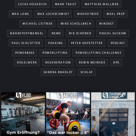
LUCAS HÜGERICH
MARK TRAUT
MATTHIAS WALLNER
MAX LANG
MAX LOCHSCHMIDT
MAXOUTBOIS
MEAL PREP
MICHAEL LEITNER
MIKE SCHOLLBACH
MINDSET
NÄHRSTOFFMANGEL
NEWS
NIK SCHÖNER
PASCAL SUCKOW
PAUL SCHLÜTTER
PEAKING
PETER HOFSTETTER
PODCAST
POWERBASE
POWERLIFTING
POWERLIFTING CHALLENGE
REGELWERK
REGENERATION
ROBIN MEINEKE
RPE
SANDRA BRADLEY
SCHLAF