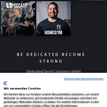
BE DEDICATED BECOME
STRONG
Dedicated Sports Solutions GmbH
Kulmbacher Straße 115
Datenschutzbestimmungen
95445 Bayreuth
Wir verwenden Cookies
info@dedicatedsports.de
Wir können diese zur Analyse unserer Besucherdaten platzieren, um unsere
Webseite zu verbessern, personalisierte Inhalte anzuzeigen und Ihnen ein
großartiges Webseiten-Erlebnis zu bieten. Für weitere Informationen zu den
von uns verwendeten Cookies öffnen Sie die Einstellungen.