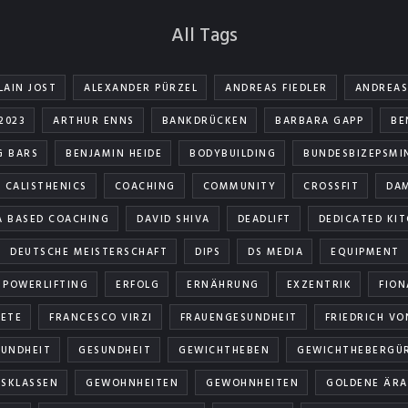
All Tags
LAIN JOST
ALEXANDER PÜRZEL
ANDREAS FIEDLER
ANDREAS
2023
ARTHUR ENNS
BANKDRÜCKEN
BARBARA GAPP
BE
G BARS
BENJAMIN HEIDE
BODYBUILDING
BUNDESBIZEPSMI
CALISTHENICS
COACHING
COMMUNITY
CROSSFIT
DAM
A BASED COACHING
DAVID SHIVA
DEADLIFT
DEDICATED KI
DEUTSCHE MEISTERSCHAFT
DIPS
DS MEDIA
EQUIPMENT
 POWERLIFTING
ERFOLG
ERNÄHRUNG
EXZENTRIK
FION
ETE
FRANCESCO VIRZI
FRAUENGESUNDHEIT
FRIEDRICH VO
UNDHEIT
GESUNDHEIT
GEWICHTHEBEN
GEWICHTHEBERGÜ
SKLASSEN
GEWOHNHEITEN
GEWOHNHEITEN
GOLDENE ÄRA