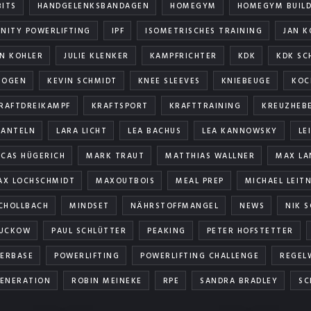
BITS
HANDGELENKSBANDAGEN
HOMEGYM
HOMEGYM BUILD
ANITY POWERLIFTING
IPF
ISOMETRISCHES TRAINING
JAN K
AN KOHLER
JULIE KLENKER
KAMPFRICHTER
KDK
KDK SC
TOGEN
KEVIN SCHMIDT
KNEE SLEEVES
KNIEBEUGE
KOC
RAFTDREIKAMPF
KRAFTSPORT
KRAFTTRAINING
KREUZHEB
HANTELN
LARA LICHT
LEA BACHUS
LEA KANNOWSKY
LE
UCAS HÜGERICH
MARK TRAUT
MATTHIAS WALLNER
MAX LA
AX LOCHSCHMIDT
MAXOUTBOIS
MEAL PREP
MICHAEL LEIT
CHOLLBACH
MINDSET
NÄHRSTOFFMANGEL
NEWS
NIK 
SUCKOW
PAUL SCHLÜTTER
PEAKING
PETER HOFSTETTER
ERBASE
POWERLIFTING
POWERLIFTING CHALLENGE
REGEL
ENERATION
ROBIN MEINEKE
RPE
SANDRA BRADLEY
SC