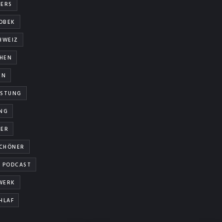
ERS
OBEK
HWEIZ
HEN
EN
ISTUNG
NG
NER
SCHÖNER
PODCAST
WERK
HLAF