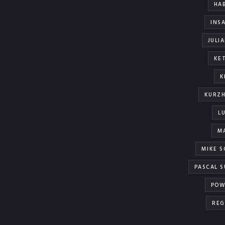
HA
INS
JULI
KE
K
KURZ
L
M
MIKE S
PASCAL 
POW
REG