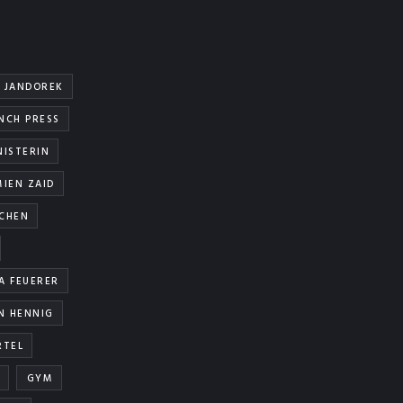
 JANDOREK
NCH PRESS
NISTERIN
IEN ZAID
TCHEN
A FEUERER
N HENNIG
RTEL
GYM