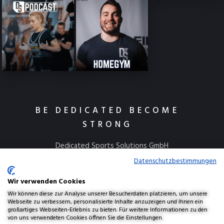
BE DEDICATED BECOME
STRONG
Dedicated Sports Solutions GmbH
Kulmbacher Straße 115
Datenschutzbestimmungen
95445 Bayreuth
Wir verwenden Cookies
info@dedicatedsports.de
Wir können diese zur Analyse unserer Besucherdaten platzieren, um unsere
Webseite zu verbessern, personalisierte Inhalte anzuzeigen und Ihnen ein
großartiges Webseiten-Erlebnis zu bieten. Für weitere Informationen zu den
von uns verwendeten Cookies öffnen Sie die Einstellungen.