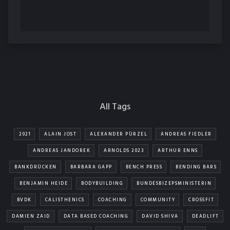
All Tags
2021
ALAIN JOST
ALEXANDER PÜRZEL
ANDREAS FIEDLER
ANDREAS JANDOREK
ARNOLDS 2023
ARTHUR ENNS
BANKDRÜCKEN
BARBARA GAPP
BENCH PRESS
BENDING BARS
BENJAMIN HEIDE
BODYBUILDING
BUNDESBIZEPSMINISTERIN
BVDK
CALISTHENICS
COACHING
COMMUNITY
CROSSFIT
DAMIEN ZAID
DATA BASED COACHING
DAVID SHIVA
DEADLIFT