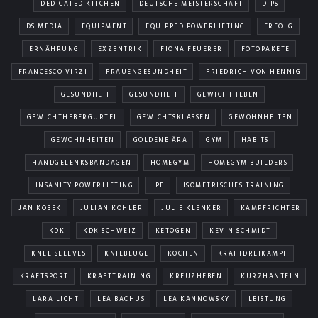
DEDICATED KITCHEN
DEUTSCHE MEISTERSCHAFT
DIPS
DS MEDIA
EQUIPMENT
EQUIPPED POWERLIFTING
ERFOLG
ERNÄHRUNG
EXZENTRIK
FIONA FEUERER
FOTOPAKETE
FRANCESCO VIRZI
FRAUENGESUNDHEIT
FRIEDRICH VON HENNIG
GESUNDHEIT
GESUNDHEIT
GEWICHTHEBEN
GEWICHTHEBERGÜRTEL
GEWICHTSKLASSEN
GEWOHNHEITEN
GEWOHNHEITEN
GOLDENE ÄRA
GYM
HABITS
HANDGELENKSBANDAGEN
HOMEGYM
HOMEGYM BUILDERS
INSANITY POWERLIFTING
IPF
ISOMETRISCHES TRAINING
JAN KOBEK
JULIAN KOHLER
JULIE KLENKER
KAMPFRICHTER
KDK
KDK SCHWEIZ
KETOGEN
KEVIN SCHMIDT
KNEE SLEEVES
KNIEBEUGE
KOCHEN
KRAFTDREIKAMPF
KRAFTSPORT
KRAFTTRAINING
KREUZHEBEN
KURZHANTELN
LARA LICHT
LEA BACHUS
LEA KANNOWSKY
LEISTUNG