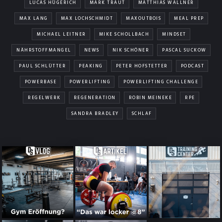
LUCAS HÜGERICH
MARK TRAUT
MATTHIAS WALLNER
MAX LANG
MAX LOCHSCHMIDT
MAXOUTBOIS
MEAL PREP
MICHAEL LEITNER
MIKE SCHOLLBACH
MINDSET
NÄHRSTOFFMANGEL
NEWS
NIK SCHÖNER
PASCAL SUCKOW
PAUL SCHLÜTTER
PEAKING
PETER HOFSTETTER
PODCAST
POWERBASE
POWERLIFTING
POWERLIFTING CHALLENGE
REGELWERK
REGENERATION
ROBIN MEINEKE
RPE
SANDRA BRADLEY
SCHLAF