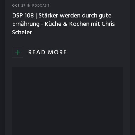
OCT
27
IN
PODCAST
ERNÄHRUNG
DSP 108 | Stärker werden durch gute
NEWS
Ernährung - Küche & Kochen mit Chris
Scheler
PODCAST
READ MORE
TECHNIK
TRAINING
WETTKÄMPFE