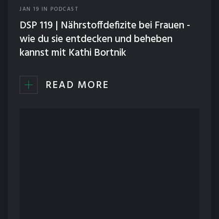
JAN
19
IN
PODCAST
ERNÄHRUNG
DSP 119 | Nährstoffdefizite bei Frauen -
NEWS
wie du sie entdecken und beheben
kannst mit Kathi Bortnik
PODCAST
READ MORE
TECHNIK
TRAINING
WETTKÄMPFE