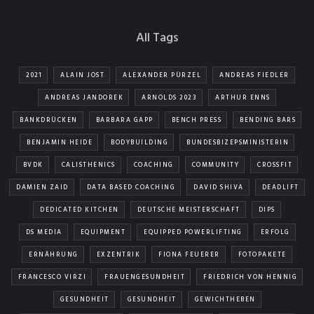
All Tags
2021
ALAIN JOST
ALEXANDER PÜRZEL
ANDREAS FIEDLER
ANDREAS JANDOREK
ARNOLDS 2023
ARTHUR ENNS
BANKDRÜCKEN
BARBARA GAPP
BENCH PRESS
BENDING BARS
BENJAMIN HEIDE
BODYBUILDING
BUNDESBIZEPSMINISTERIN
BVDK
CALISTHENICS
COACHING
COMMUNITY
CROSSFIT
DAMIEN ZAID
DATA BASED COACHING
DAVID SHIVA
DEADLIFT
DEDICATED KITCHEN
DEUTSCHE MEISTERSCHAFT
DIPS
DS MEDIA
EQUIPMENT
EQUIPPED POWERLIFTING
ERFOLG
ERNÄHRUNG
EXZENTRIK
FIONA FEUERER
FOTOPAKETE
FRANCESCO VIRZI
FRAUENGESUNDHEIT
FRIEDRICH VON HENNIG
GESUNDHEIT
GESUNDHEIT
GEWICHTHEBEN