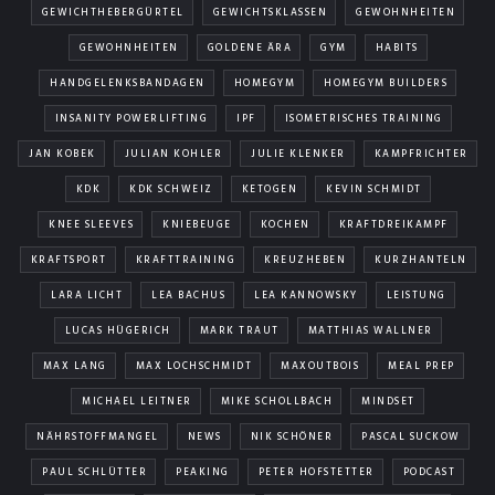
GEWICHTHEBERGÜRTEL
GEWICHTSKLASSEN
GEWOHNHEITEN
GEWOHNHEITEN
GOLDENE ÄRA
GYM
HABITS
HANDGELENKSBANDAGEN
HOMEGYM
HOMEGYM BUILDERS
INSANITY POWERLIFTING
IPF
ISOMETRISCHES TRAINING
JAN KOBEK
JULIAN KOHLER
JULIE KLENKER
KAMPFRICHTER
KDK
KDK SCHWEIZ
KETOGEN
KEVIN SCHMIDT
KNEE SLEEVES
KNIEBEUGE
KOCHEN
KRAFTDREIKAMPF
KRAFTSPORT
KRAFTTRAINING
KREUZHEBEN
KURZHANTELN
LARA LICHT
LEA BACHUS
LEA KANNOWSKY
LEISTUNG
LUCAS HÜGERICH
MARK TRAUT
MATTHIAS WALLNER
MAX LANG
MAX LOCHSCHMIDT
MAXOUTBOIS
MEAL PREP
MICHAEL LEITNER
MIKE SCHOLLBACH
MINDSET
NÄHRSTOFFMANGEL
NEWS
NIK SCHÖNER
PASCAL SUCKOW
PAUL SCHLÜTTER
PEAKING
PETER HOFSTETTER
PODCAST