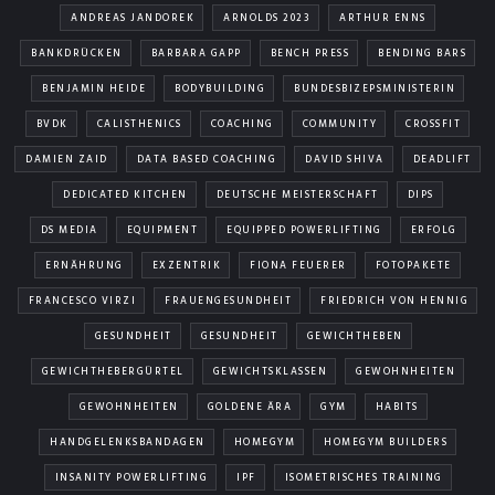
ANDREAS JANDOREK
ARNOLDS 2023
ARTHUR ENNS
BANKDRÜCKEN
BARBARA GAPP
BENCH PRESS
BENDING BARS
BENJAMIN HEIDE
BODYBUILDING
BUNDESBIZEPSMINISTERIN
BVDK
CALISTHENICS
COACHING
COMMUNITY
CROSSFIT
DAMIEN ZAID
DATA BASED COACHING
DAVID SHIVA
DEADLIFT
DEDICATED KITCHEN
DEUTSCHE MEISTERSCHAFT
DIPS
DS MEDIA
EQUIPMENT
EQUIPPED POWERLIFTING
ERFOLG
ERNÄHRUNG
EXZENTRIK
FIONA FEUERER
FOTOPAKETE
FRANCESCO VIRZI
FRAUENGESUNDHEIT
FRIEDRICH VON HENNIG
GESUNDHEIT
GESUNDHEIT
GEWICHTHEBEN
GEWICHTHEBERGÜRTEL
GEWICHTSKLASSEN
GEWOHNHEITEN
GEWOHNHEITEN
GOLDENE ÄRA
GYM
HABITS
HANDGELENKSBANDAGEN
HOMEGYM
HOMEGYM BUILDERS
INSANITY POWERLIFTING
IPF
ISOMETRISCHES TRAINING