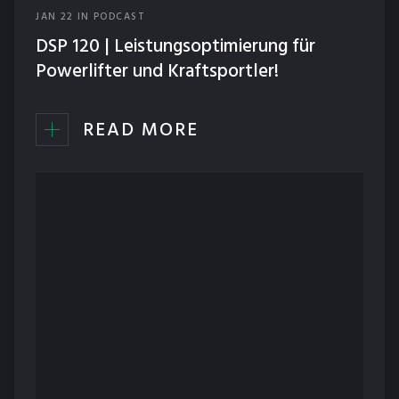
JAN
22
IN
PODCAST
ERNÄHRUNG
DSP 120 | Leistungsoptimierung für
NEWS
Powerlifter und Kraftsportler!
PODCAST
READ MORE
TECHNIK
TRAINING
WETTKÄMPFE