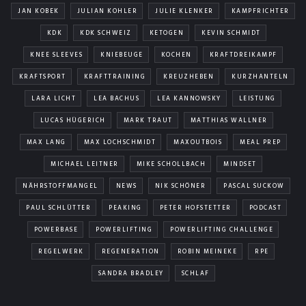
JAN KOBEK
JULIAN KOHLER
JULIE KLENKER
KAMPFRICHTER
KDK
KDK SCHWEIZ
KETOGEN
KEVIN SCHMIDT
KNEE SLEEVES
KNIEBEUGE
KOCHEN
KRAFTDREIKAMPF
KRAFTSPORT
KRAFTTRAINING
KREUZHEBEN
KURZHANTELN
LARA LICHT
LEA BACHUS
LEA KANNOWSKY
LEISTUNG
LUCAS HÜGERICH
MARK TRAUT
MATTHIAS WALLNER
MAX LANG
MAX LOCHSCHMIDT
MAXOUTBOIS
MEAL PREP
MICHAEL LEITNER
MIKE SCHOLLBACH
MINDSET
NÄHRSTOFFMANGEL
NEWS
NIK SCHÖNER
PASCAL SUCKOW
PAUL SCHLÜTTER
PEAKING
PETER HOFSTETTER
PODCAST
POWERBASE
POWERLIFTING
POWERLIFTING CHALLENGE
REGELWERK
REGENERATION
ROBIN MEINEKE
RPE
SANDRA BRADLEY
SCHLAF