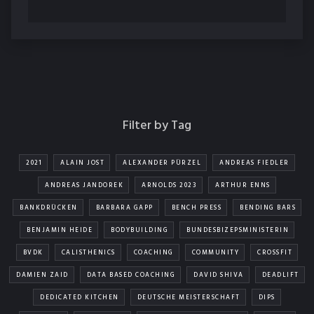
Filter by Tag
2021
ALAIN JOST
ALEXANDER PÜRZEL
ANDREAS FIEDLER
ANDREAS JANDOREK
ARNOLDS 2023
ARTHUR ENNS
BANKDRÜCKEN
BARBARA GAPP
BENCH PRESS
BENDING BARS
BENJAMIN HEIDE
BODYBUILDING
BUNDESBIZEPSMINISTERIN
BVDK
CALISTHENICS
COACHING
COMMUNITY
CROSSFIT
DAMIEN ZAID
DATA BASED COACHING
DAVID SHIVA
DEADLIFT
DEDICATED KITCHEN
DEUTSCHE MEISTERSCHAFT
DIPS