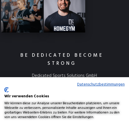
BE DEDICATED BECOME
STRONG
Dedicated Sports Solutions GmbH
Kulmbacher Straße 115
Datenschutzbestimmungen
95445 Bayreuth
Wir verwenden Cookies
info@dedicatedsports.de
Wir können diese zur Analyse unserer Besucherdaten platzieren, um unsere
Webseite zu verbessern, personalisierte Inhalte anzuzeigen und Ihnen ein
großartiges Webseiten-Erlebnis zu bieten. Für weitere Informationen zu den
von uns verwendeten Cookies öffnen Sie die Einstellungen.
AGBs
Widerrufsbelehrung