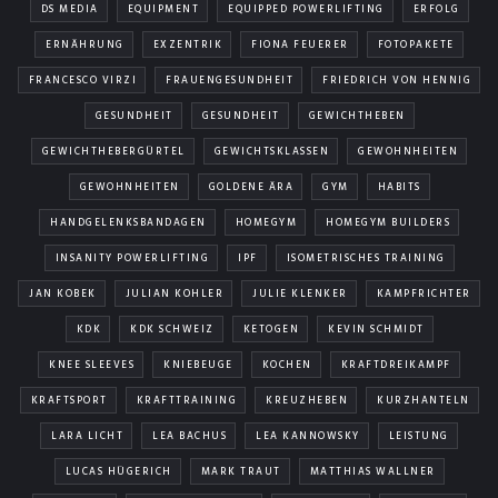
DS MEDIA
EQUIPMENT
EQUIPPED POWERLIFTING
ERFOLG
ERNÄHRUNG
EXZENTRIK
FIONA FEUERER
FOTOPAKETE
FRANCESCO VIRZI
FRAUENGESUNDHEIT
FRIEDRICH VON HENNIG
GESUNDHEIT
GESUNDHEIT
GEWICHTHEBEN
GEWICHTHEBERGÜRTEL
GEWICHTSKLASSEN
GEWOHNHEITEN
GEWOHNHEITEN
GOLDENE ÄRA
GYM
HABITS
HANDGELENKSBANDAGEN
HOMEGYM
HOMEGYM BUILDERS
INSANITY POWERLIFTING
IPF
ISOMETRISCHES TRAINING
JAN KOBEK
JULIAN KOHLER
JULIE KLENKER
KAMPFRICHTER
KDK
KDK SCHWEIZ
KETOGEN
KEVIN SCHMIDT
KNEE SLEEVES
KNIEBEUGE
KOCHEN
KRAFTDREIKAMPF
KRAFTSPORT
KRAFTTRAINING
KREUZHEBEN
KURZHANTELN
LARA LICHT
LEA BACHUS
LEA KANNOWSKY
LEISTUNG
LUCAS HÜGERICH
MARK TRAUT
MATTHIAS WALLNER