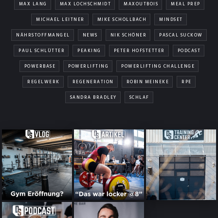
MAX LANG
MAX LOCHSCHMIDT
MAXOUTBOIS
MEAL PREP
MICHAEL LEITNER
MIKE SCHOLLBACH
MINDSET
NÄHRSTOFFMANGEL
NEWS
NIK SCHÖNER
PASCAL SUCKOW
PAUL SCHLÜTTER
PEAKING
PETER HOFSTETTER
PODCAST
POWERBASE
POWERLIFTING
POWERLIFTING CHALLENGE
REGELWERK
REGENERATION
ROBIN MEINEKE
RPE
SANDRA BRADLEY
SCHLAF