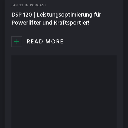
JAN
22
IN
PODCAST
ERNÄHRUNG
DSP 120 | Leistungsoptimierung für
NEWS
Powerlifter und Kraftsportler!
PODCAST
READ MORE
TECHNIK
TRAINING
WETTKÄMPFE