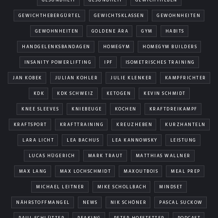
GESUNDHEIT
GESUNDHEIT
GEWICHTHEBEN
GEWICHTHEBERGÜRTEL
GEWICHTSKLASSEN
GEWOHNHEITEN
GEWOHNHEITEN
GOLDENE ÄRA
GYM
HABITS
HANDGELENKSBANDAGEN
HOMEGYM
HOMEGYM BUILDERS
INSANITY POWERLIFTING
IPF
ISOMETRISCHES TRAINING
JAN KOBEK
JULIAN KOHLER
JULIE KLENKER
KAMPFRICHTER
KDK
KDK SCHWEIZ
KETOGEN
KEVIN SCHMIDT
KNEE SLEEVES
KNIEBEUGE
KOCHEN
KRAFTDREIKAMPF
KRAFTSPORT
KRAFTTRAINING
KREUZHEBEN
KURZHANTELN
LARA LICHT
LEA BACHUS
LEA KANNOWSKY
LEISTUNG
LUCAS HÜGERICH
MARK TRAUT
MATTHIAS WALLNER
MAX LANG
MAX LOCHSCHMIDT
MAXOUTBOIS
MEAL PREP
MICHAEL LEITNER
MIKE SCHOLLBACH
MINDSET
NÄHRSTOFFMANGEL
NEWS
NIK SCHÖNER
PASCAL SUCKOW