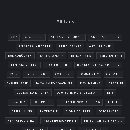
All Tags
2021
ALAIN JOST
ALEXANDER PÜRZEL
ANDREAS FIEDLER
ANDREAS JANDOREK
ARNOLDS 2023
ARTHUR ENNS
BANKDRÜCKEN
BARBARA GAPP
BENCH PRESS
BENDING BARS
BENJAMIN HEIDE
BODYBUILDING
BUNDESBIZEPSMINISTERIN
BVDK
CALISTHENICS
COACHING
COMMUNITY
CROSSFIT
DAMIEN ZAID
DATA BASED COACHING
DAVID SHIVA
DEADLIFT
DEDICATED KITCHEN
DEUTSCHE MEISTERSCHAFT
DIPS
DS MEDIA
EQUIPMENT
EQUIPPED POWERLIFTING
ERFOLG
ERNÄHRUNG
EXZENTRIK
FIONA FEUERER
FOTOPAKETE
FRANCESCO VIRZI
FRAUENGESUNDHEIT
FRIEDRICH VON HENNIG