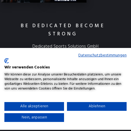
BE DEDICATED BECOME
STRONG
Dedicated Sports Solutions GmbH
Kulmbacher Straße 115
Datenschutzbestimmungen
95445 Bayreuth
Wir verwenden Cookies
info@dedicatedsports.de
Wir können diese zur Analyse unserer Besucherdaten platzieren, um unsere
Webseite zu verbessern, personalisierte Inhalte anzuzeigen und Ihnen ein
großartiges Webseiten-Erlebnis zu bieten. Für weitere Informationen zu den
von uns verwendeten Cookies öffnen Sie die Einstellungen.
AGBs
Widerrufsbelehrung
Versand & Lieferung
Alle akzeptieren
Ablehnen
Datenschutzerklärung
Haftungsausschluss
Impressum
Nein, anpassen