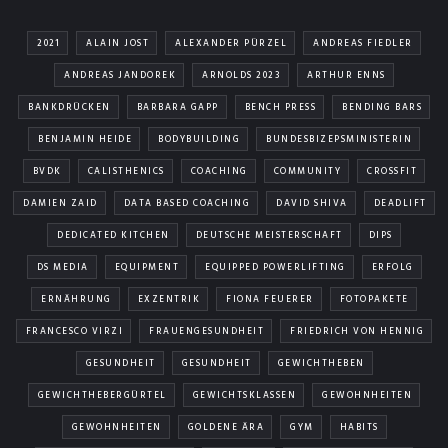
2021
ALAIN JOST
ALEXANDER PÜRZEL
ANDREAS FIEDLER
ANDREAS JANDOREK
ARNOLDS 2023
ARTHUR ENNS
BANKDRÜCKEN
BARBARA GAPP
BENCH PRESS
BENDING BARS
BENJAMIN HEIDE
BODYBUILDING
BUNDESBIZEPSMINISTERIN
BVDK
CALISTHENICS
COACHING
COMMUNITY
CROSSFIT
DAMIEN ZAID
DATA BASED COACHING
DAVID SHIVA
DEADLIFT
DEDICATED KITCHEN
DEUTSCHE MEISTERSCHAFT
DIPS
DS MEDIA
EQUIPMENT
EQUIPPED POWERLIFTING
ERFOLG
ERNÄHRUNG
EXZENTRIK
FIONA FEUERER
FOTOPAKETE
FRANCESCO VIRZI
FRAUENGESUNDHEIT
FRIEDRICH VON HENNIG
GESUNDHEIT
GESUNDHEIT
GEWICHTHEBEN
GEWICHTHEBERGÜRTEL
GEWICHTSKLASSEN
GEWOHNHEITEN
GEWOHNHEITEN
GOLDENE ÄRA
GYM
HABITS