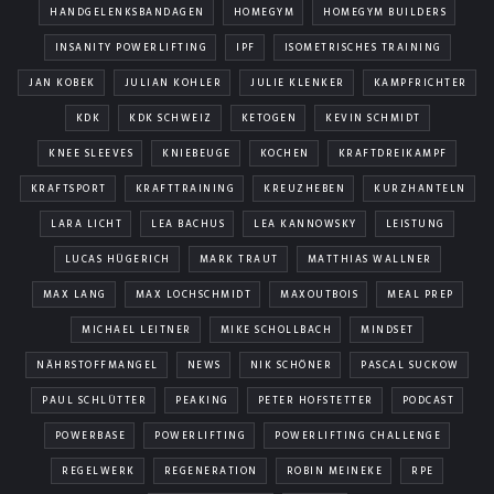
HANDGELENKSBANDAGEN
HOMEGYM
HOMEGYM BUILDERS
INSANITY POWERLIFTING
IPF
ISOMETRISCHES TRAINING
JAN KOBEK
JULIAN KOHLER
JULIE KLENKER
KAMPFRICHTER
KDK
KDK SCHWEIZ
KETOGEN
KEVIN SCHMIDT
KNEE SLEEVES
KNIEBEUGE
KOCHEN
KRAFTDREIKAMPF
KRAFTSPORT
KRAFTTRAINING
KREUZHEBEN
KURZHANTELN
LARA LICHT
LEA BACHUS
LEA KANNOWSKY
LEISTUNG
LUCAS HÜGERICH
MARK TRAUT
MATTHIAS WALLNER
MAX LANG
MAX LOCHSCHMIDT
MAXOUTBOIS
MEAL PREP
MICHAEL LEITNER
MIKE SCHOLLBACH
MINDSET
NÄHRSTOFFMANGEL
NEWS
NIK SCHÖNER
PASCAL SUCKOW
PAUL SCHLÜTTER
PEAKING
PETER HOFSTETTER
PODCAST
POWERBASE
POWERLIFTING
POWERLIFTING CHALLENGE
REGELWERK
REGENERATION
ROBIN MEINEKE
RPE