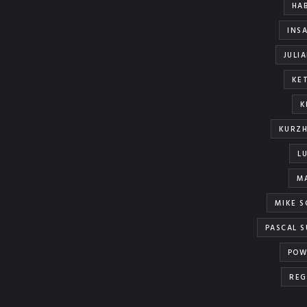
HA
INS
JULI
KE
K
KURZ
L
M
MIKE S
PASCAL 
POW
REG