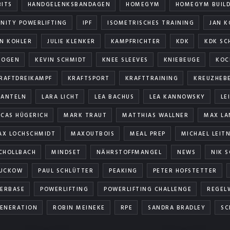
BITS
HANDGELENKSBANDAGEN
HOMEGYM
HOMEGYM BUILD
ANITY POWERLIFTING
IPF
ISOMETRISCHES TRAINING
JAN K
AN KOHLER
JULIE KLENKER
KAMPFRICHTER
KDK
KDK SC
TOGEN
KEVIN SCHMIDT
KNEE SLEEVES
KNIEBEUGE
KOC
RAFTDREIKAMPF
KRAFTSPORT
KRAFTTRAINING
KREUZHEB
HANTELN
LARA LICHT
LEA BACHUS
LEA KANNOWSKY
LE
UCAS HÜGERICH
MARK TRAUT
MATTHIAS WALLNER
MAX LA
AX LOCHSCHMIDT
MAXOUTBOIS
MEAL PREP
MICHAEL LEIT
CHOLLBACH
MINDSET
NÄHRSTOFFMANGEL
NEWS
NIK 
SUCKOW
PAUL SCHLÜTTER
PEAKING
PETER HOFSTETTER
ERBASE
POWERLIFTING
POWERLIFTING CHALLENGE
REGEL
ENERATION
ROBIN MEINEKE
RPE
SANDRA BRADLEY
SC