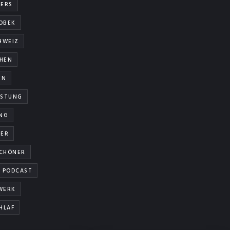
ERS
OBEK
HWEIZ
HEN
EN
ISTUNG
NG
NER
SCHÖNER
PODCAST
WERK
HLAF