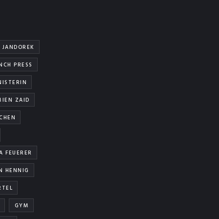
 JANDOREK
NCH PRESS
NISTERIN
IEN ZAID
TCHEN
A FEUERER
N HENNIG
RTEL
GYM