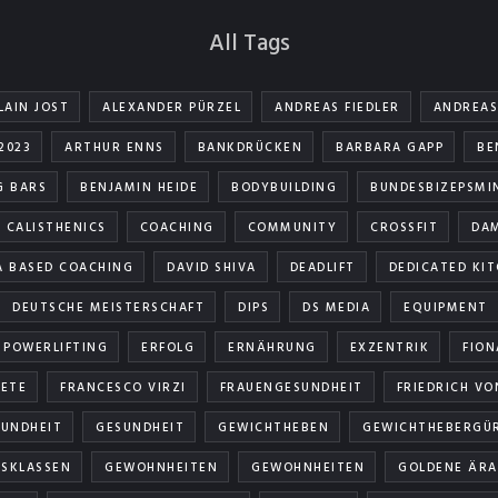
All Tags
LAIN JOST
ALEXANDER PÜRZEL
ANDREAS FIEDLER
ANDREAS
2023
ARTHUR ENNS
BANKDRÜCKEN
BARBARA GAPP
BE
G BARS
BENJAMIN HEIDE
BODYBUILDING
BUNDESBIZEPSMI
CALISTHENICS
COACHING
COMMUNITY
CROSSFIT
DAM
A BASED COACHING
DAVID SHIVA
DEADLIFT
DEDICATED KI
DEUTSCHE MEISTERSCHAFT
DIPS
DS MEDIA
EQUIPMENT
 POWERLIFTING
ERFOLG
ERNÄHRUNG
EXZENTRIK
FION
ETE
FRANCESCO VIRZI
FRAUENGESUNDHEIT
FRIEDRICH VO
UNDHEIT
GESUNDHEIT
GEWICHTHEBEN
GEWICHTHEBERGÜ
SKLASSEN
GEWOHNHEITEN
GEWOHNHEITEN
GOLDENE ÄRA