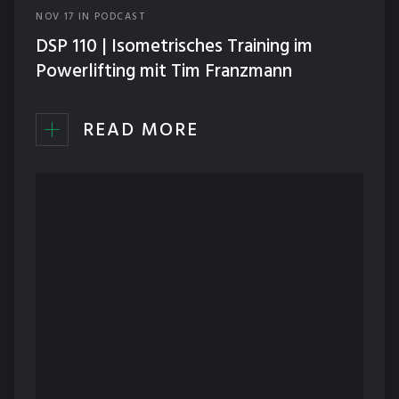
NOV
17
IN
PODCAST
ERNÄHRUNG
DSP 110 | Isometrisches Training im
NEWS
Powerlifting mit Tim Franzmann
PODCAST
READ MORE
TECHNIK
TRAINING
WETTKÄMPFE