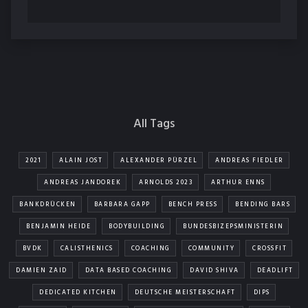
All Tags
2021
ALAIN JOST
ALEXANDER PÜRZEL
ANDREAS FIEDLER
ANDREAS JANDOREK
ARNOLDS 2023
ARTHUR ENNS
BANKDRÜCKEN
BARBARA GAPP
BENCH PRESS
BENDING BARS
BENJAMIN HEIDE
BODYBUILDING
BUNDESBIZEPSMINISTERIN
BVDK
CALISTHENICS
COACHING
COMMUNITY
CROSSFIT
DAMIEN ZAID
DATA BASED COACHING
DAVID SHIVA
DEADLIFT
DEDICATED KITCHEN
DEUTSCHE MEISTERSCHAFT
DIPS