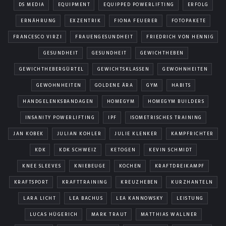
DS MEDIA
EQUIPMENT
EQUIPPED POWERLIFTING
ERFOLG
ERNÄHRUNG
EXZENTRIK
FIONA FEUERER
FOTOPAKETE
FRANCESCO VIRZI
FRAUENGESUNDHEIT
FRIEDRICH VON HENNIG
GESUNDHEIT
GESUNDHEIT
GEWICHTHEBEN
GEWICHTHEBERGÜRTEL
GEWICHTSKLASSEN
GEWOHNHEITEN
GEWOHNHEITEN
GOLDENE ÄRA
GYM
HABITS
HANDGELENKSBANDAGEN
HOMEGYM
HOMEGYM BUILDERS
INSANITY POWERLIFTING
IPF
ISOMETRISCHES TRAINING
JAN KOBEK
JULIAN KOHLER
JULIE KLENKER
KAMPFRICHTER
KDK
KDK SCHWEIZ
KETOGEN
KEVIN SCHMIDT
KNEE SLEEVES
KNIEBEUGE
KOCHEN
KRAFTDREIKAMPF
KRAFTSPORT
KRAFTTRAINING
KREUZHEBEN
KURZHANTELN
LARA LICHT
LEA BACHUS
LEA KANNOWSKY
LEISTUNG
LUCAS HÜGERICH
MARK TRAUT
MATTHIAS WALLNER