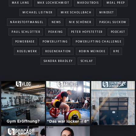
MAX LANG
MAX LOCHSCHMIDT
MAXOUTBOIS
MEAL PREP
MICHAEL LEITNER
MIKE SCHOLLBACH
MINDSET
NÄHRSTOFFMANGEL
NEWS
NIK SCHÖNER
PASCAL SUCKOW
PAUL SCHLÜTTER
PEAKING
PETER HOFSTETTER
PODCAST
POWERBASE
POWERLIFTING
POWERLIFTING CHALLENGE
REGELWERK
REGENERATION
ROBIN MEINEKE
RPE
SANDRA BRADLEY
SCHLAF