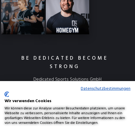
BE DEDICATED BECOME
STRONG
Dedicated Sports Solutions GmbH
Kulmbacher Straße 115
Datenschutzbestimmungen
95445 Bayreuth
Wir verwenden Cookies
info@dedicatedsports.de
Wir können diese zur Analyse unserer Besucherdaten platzieren, um unsere
Webseite zu verbessern, personalisierte Inhalte anzuzeigen und Ihnen ein
großartiges Webseiten-Erlebnis zu bieten. Für weitere Informationen zu den
von uns verwendeten Cookies öffnen Sie die Einstellungen.
AGBs
Widerrufsbelehrung