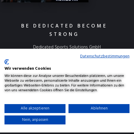
BE DEDICATED BECOME
STRONG
Dedicated Sports Solutions GmbH
Kulmbacher Straße 115
Datenschutzbestimmungen
95445 Bayreuth
Wir verwenden Cookies
info@dedicatedsports.de
Wir können diese zur Analyse unserer Besucherdaten platzieren, um unsere
Webseite zu verbessern, personalisierte Inhalte anzuzeigen und Ihnen ein
großartiges Webseiten-Erlebnis zu bieten. Für weitere Informationen zu den
von uns verwendeten Cookies öffnen Sie die Einstellungen.
AGBs
Widerrufsbelehrung
Versand & Lieferung
Alle akzeptieren
Ablehnen
Datenschutzerklärung
Haftungsausschluss
Impressum
Nein, anpassen