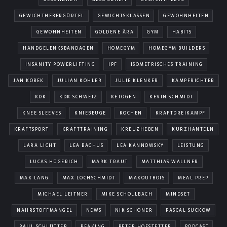
GEWICHTHEBERGÜRTEL
GEWICHTSKLASSEN
GEWOHNHEITEN
GEWOHNHEITEN
GOLDENE ÄRA
GYM
HABITS
HANDGELENKSBANDAGEN
HOMEGYM
HOMEGYM BUILDERS
INSANITY POWERLIFTING
IPF
ISOMETRISCHES TRAINING
JAN KOBEK
JULIAN KOHLER
JULIE KLENKER
KAMPFRICHTER
KDK
KDK SCHWEIZ
KETOGEN
KEVIN SCHMIDT
KNEE SLEEVES
KNIEBEUGE
KOCHEN
KRAFTDREIKAMPF
KRAFTSPORT
KRAFTTRAINING
KREUZHEBEN
KURZHANTELN
LARA LICHT
LEA BACHUS
LEA KANNOWSKY
LEISTUNG
LUCAS HÜGERICH
MARK TRAUT
MATTHIAS WALLNER
MAX LANG
MAX LOCHSCHMIDT
MAXOUTBOIS
MEAL PREP
MICHAEL LEITNER
MIKE SCHOLLBACH
MINDSET
NÄHRSTOFFMANGEL
NEWS
NIK SCHÖNER
PASCAL SUCKOW
PAUL SCHLÜTTER
PEAKING
PETER HOFSTETTER
PODCAST