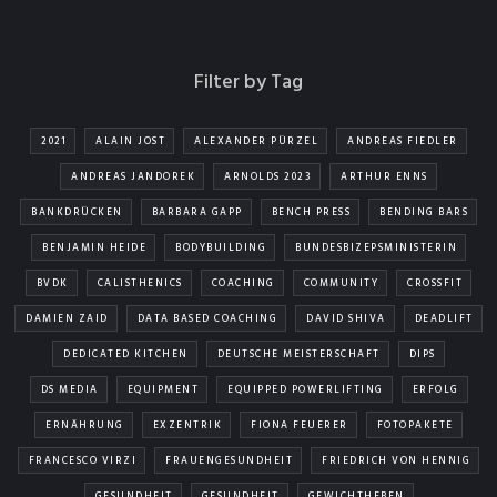
Filter by Tag
2021
ALAIN JOST
ALEXANDER PÜRZEL
ANDREAS FIEDLER
ANDREAS JANDOREK
ARNOLDS 2023
ARTHUR ENNS
BANKDRÜCKEN
BARBARA GAPP
BENCH PRESS
BENDING BARS
BENJAMIN HEIDE
BODYBUILDING
BUNDESBIZEPSMINISTERIN
BVDK
CALISTHENICS
COACHING
COMMUNITY
CROSSFIT
DAMIEN ZAID
DATA BASED COACHING
DAVID SHIVA
DEADLIFT
DEDICATED KITCHEN
DEUTSCHE MEISTERSCHAFT
DIPS
DS MEDIA
EQUIPMENT
EQUIPPED POWERLIFTING
ERFOLG
ERNÄHRUNG
EXZENTRIK
FIONA FEUERER
FOTOPAKETE
FRANCESCO VIRZI
FRAUENGESUNDHEIT
FRIEDRICH VON HENNIG
GESUNDHEIT
GESUNDHEIT
GEWICHTHEBEN