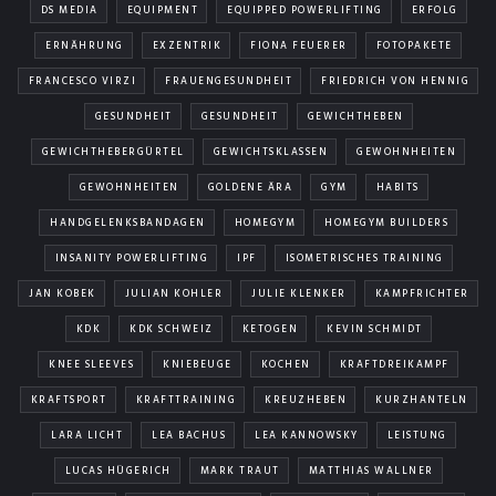
DS MEDIA
EQUIPMENT
EQUIPPED POWERLIFTING
ERFOLG
ERNÄHRUNG
EXZENTRIK
FIONA FEUERER
FOTOPAKETE
FRANCESCO VIRZI
FRAUENGESUNDHEIT
FRIEDRICH VON HENNIG
GESUNDHEIT
GESUNDHEIT
GEWICHTHEBEN
GEWICHTHEBERGÜRTEL
GEWICHTSKLASSEN
GEWOHNHEITEN
GEWOHNHEITEN
GOLDENE ÄRA
GYM
HABITS
HANDGELENKSBANDAGEN
HOMEGYM
HOMEGYM BUILDERS
INSANITY POWERLIFTING
IPF
ISOMETRISCHES TRAINING
JAN KOBEK
JULIAN KOHLER
JULIE KLENKER
KAMPFRICHTER
KDK
KDK SCHWEIZ
KETOGEN
KEVIN SCHMIDT
KNEE SLEEVES
KNIEBEUGE
KOCHEN
KRAFTDREIKAMPF
KRAFTSPORT
KRAFTTRAINING
KREUZHEBEN
KURZHANTELN
LARA LICHT
LEA BACHUS
LEA KANNOWSKY
LEISTUNG
LUCAS HÜGERICH
MARK TRAUT
MATTHIAS WALLNER