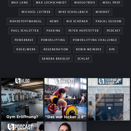
MAX LANG
MAX LOCHSCHMIDT
MAXOUTBOIS
MEAL PREP
MICHAEL LEITNER
MIKE SCHOLLBACH
MINDSET
NÄHRSTOFFMANGEL
NEWS
NIK SCHÖNER
PASCAL SUCKOW
PAUL SCHLÜTTER
PEAKING
PETER HOFSTETTER
PODCAST
POWERBASE
POWERLIFTING
POWERLIFTING CHALLENGE
REGELWERK
REGENERATION
ROBIN MEINEKE
RPE
SANDRA BRADLEY
SCHLAF