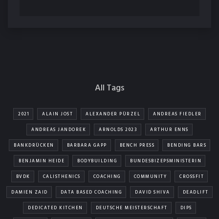
All Tags
2021
ALAIN JOST
ALEXANDER PÜRZEL
ANDREAS FIEDLER
ANDREAS JANDOREK
ARNOLDS 2023
ARTHUR ENNS
BANKDRÜCKEN
BARBARA GAPP
BENCH PRESS
BENDING BARS
BENJAMIN HEIDE
BODYBUILDING
BUNDESBIZEPSMINISTERIN
BVDK
CALISTHENICS
COACHING
COMMUNITY
CROSSFIT
DAMIEN ZAID
DATA BASED COACHING
DAVID SHIVA
DEADLIFT
DEDICATED KITCHEN
DEUTSCHE MEISTERSCHAFT
DIPS