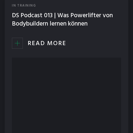
IN
TRAINING
ERNÄHRUNG
DS Podcast 013 | Was Powerlifter von
NEWS
Bodybuildern lernen können
PODCAST
READ MORE
TECHNIK
TRAINING
WETTKÄMPFE