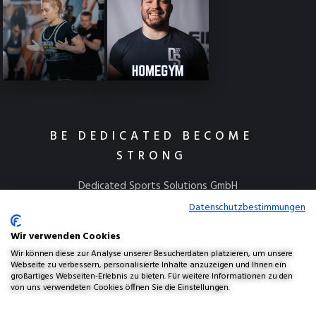
BE DEDICATED BECOME
STRONG
Dedicated Sports Solutions GmbH
Kulmbacher Straße 115
Datenschutzbestimmungen
95445 Bayreuth
Wir verwenden Cookies
info@dedicatedsports.de
Wir können diese zur Analyse unserer Besucherdaten platzieren, um unsere
Webseite zu verbessern, personalisierte Inhalte anzuzeigen und Ihnen ein
großartiges Webseiten-Erlebnis zu bieten. Für weitere Informationen zu den
von uns verwendeten Cookies öffnen Sie die Einstellungen.
AGBs
Widerrufsbelehrung