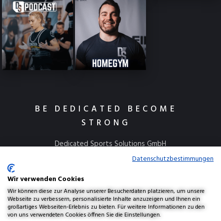
BE DEDICATED BECOME
STRONG
Dedicated Sports Solutions GmbH
Kulmbacher Straße 115
Datenschutzbestimmungen
95445 Bayreuth
Wir verwenden Cookies
info@dedicatedsports.de
Wir können diese zur Analyse unserer Besucherdaten platzieren, um unsere
Webseite zu verbessern, personalisierte Inhalte anzuzeigen und Ihnen ein
großartiges Webseiten-Erlebnis zu bieten. Für weitere Informationen zu den
von uns verwendeten Cookies öffnen Sie die Einstellungen.