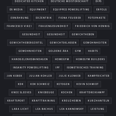
DEDICATED KITCHEN
DEUTSCHE MEISTERSCHAFT
DIPS
DS MEDIA
EQUIPMENT
EQUIPPED POWERLIFTING
ERFOLG
ERNÄHRUNG
EXZENTRIK
FIONA FEUERER
FOTOPAKETE
FRANCESCO VIRZI
FRAUENGESUNDHEIT
FRIEDRICH VON HENNIG
GESUNDHEIT
GESUNDHEIT
GEWICHTHEBEN
GEWICHTHEBERGÜRTEL
GEWICHTSKLASSEN
GEWOHNHEITEN
GEWOHNHEITEN
GOLDENE ÄRA
GYM
HABITS
HANDGELENKSBANDAGEN
HOMEGYM
HOMEGYM BUILDERS
INSANITY POWERLIFTING
IPF
ISOMETRISCHES TRAINING
JAN KOBEK
JULIAN KOHLER
JULIE KLENKER
KAMPFRICHTER
KDK
KDK SCHWEIZ
KETOGEN
KEVIN SCHMIDT
KNEE SLEEVES
KNIEBEUGE
KOCHEN
KRAFTDREIKAMPF
KRAFTSPORT
KRAFTTRAINING
KREUZHEBEN
KURZHANTELN
LARA LICHT
LEA BACHUS
LEA KANNOWSKY
LEISTUNG