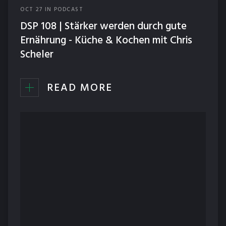
OCT
27
IN
PODCAST
ERNÄHRUNG
DSP 108 | Stärker werden durch gute
NEWS
Ernährung - Küche & Kochen mit Chris
Scheler
PODCAST
READ MORE
TECHNIK
TRAINING
WETTKÄMPFE