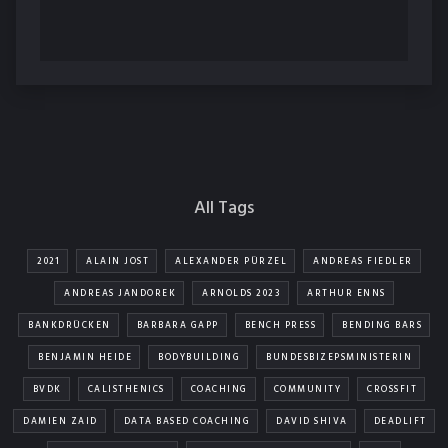
All Tags
2021
ALAIN JOST
ALEXANDER PÜRZEL
ANDREAS FIEDLER
ANDREAS JANDOREK
ARNOLDS 2023
ARTHUR ENNS
BANKDRÜCKEN
BARBARA GAPP
BENCH PRESS
BENDING BARS
BENJAMIN HEIDE
BODYBUILDING
BUNDESBIZEPSMINISTERIN
BVDK
CALISTHENICS
COACHING
COMMUNITY
CROSSFIT
DAMIEN ZAID
DATA BASED COACHING
DAVID SHIVA
DEADLIFT