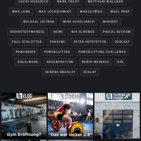
LUCAS HÜGERICH
MARK TRAUT
MATTHIAS WALLNER
MAX LANG
MAX LOCHSCHMIDT
MAXOUTBOIS
MEAL PREP
MICHAEL LEITNER
MIKE SCHOLLBACH
MINDSET
NÄHRSTOFFMANGEL
NEWS
NIK SCHÖNER
PASCAL SUCKOW
PAUL SCHLÜTTER
PEAKING
PETER HOFSTETTER
PODCAST
POWERBASE
POWERLIFTING
POWERLIFTING CHALLENGE
REGELWERK
REGENERATION
ROBIN MEINEKE
RPE
SANDRA BRADLEY
SCHLAF