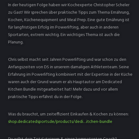
In der heutigen Folge haben wir Kochexperte Christopher Scheler
zu Gast! Wir sprechen über praktische Tipps zum Thema Ernährung,
Kochen, Küchenequipment und Meal Prep. Eine gute Ernährung ist
für langfristigen Erfolg im Powerlifting, aber auch in anderen
Sportarten, extrem wichtig. Ein wichtiges Thema ist auch die
Planung.
Chris selbst macht seit Jahren Powerlifting und war schon zu den
Anfangszeiten von DS in unserem damaligen Athletenteam. Seine
Erfahrung im Powerlifting kombiniert mit der Expertise in der Küche
waren auch der Grund warum er als Hauptautor am Dedicated
Kitchen Bundle mitgearbeitet hat! Mehr dazu und vor allem
praktische Tipps erfährst du in der Folge.
Was du brauchst, um zeiteffizient Einkaufen & Kochen zu können:
shop.dedicatedsports.de/products/dedi…itchen-bundle