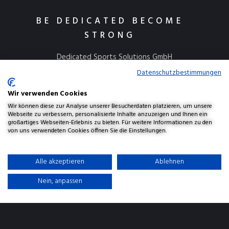
BE DEDICATED BECOME
STRONG
Dedicated Sports Solutions GmbH
Kulmbacher Straße 115
Datenschutzbestimmungen
95445 Bayreuth
Wir verwenden Cookies
info@dedicatedsports.de
Wir können diese zur Analyse unserer Besucherdaten platzieren, um unsere
Webseite zu verbessern, personalisierte Inhalte anzuzeigen und Ihnen ein
großartiges Webseiten-Erlebnis zu bieten. Für weitere Informationen zu den
von uns verwendeten Cookies öffnen Sie die Einstellungen.
AGBs
Widerrufsbelehrung
Versand & Lieferung
Alle akzeptieren
Ablehnen
Datenschutzerklärung
Haftungsausschluss
Impressum
Nein, anpassen