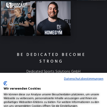
BE DEDICATED BECOME
STRONG
Dedicated Sports Solutions GmbH
Kulmbacher Straße 115
Datenschutzbestimmungen
95445 Bayreuth
Wir verwenden Cookies
info@dedicatedsports.de
Wir können diese zur Analyse unserer Besucherdaten platzieren, um unsere
Webseite zu verbessern, personalisierte Inhalte anzuzeigen und Ihnen ein
großartiges Webseiten-Erlebnis zu bieten. Für weitere Informationen zu den
von uns verwendeten Cookies öffnen Sie die Einstellungen.