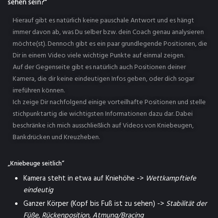
sehen sein?“
Hierauf gibt es natürlich keine pauschale Antwort und es hängt
immer davon ab, was Du selber bzw. dein Coach genau analysieren
möchte(st). Dennoch gibt es ein paar grundlegende Positionen, die
Dir in einem Video viele wichtige Punkte auf einmal zeigen.
Auf der Gegenseite gibt es natürlich auch Positionen deiner
Kamera, die dir keine eindeutigen Infos geben, oder dich sogar
irreführen können.
Ich zeige Dir nachfolgend einige vorteilhafte Positionen und stelle
stichpunktartig die wichtigsten Informationen dazu dar. Dabei
beschränke ich mich ausschließlich auf Videos von Kniebeugen,
Bankdrücken und Kreuzheben.
„Kniebeuge seitlich“
Kamera steht in etwa auf Kniehöhe ->
Wettkampftiefe
eindeutig
Ganzer Körper (Kopf bis Fuß ist zu sehen) ->
Stabilität der
Füße, Rückenposition, Atmung/Bracing