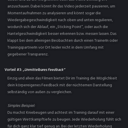
anzuschauen. Dabei könnt ihr das Video jederzeit pausieren, um
Momentaufnahmen zu analysieren und könnt sogar die
Wiedergabegeschwindigkeit nach oben und unten regulieren,
wodurch sich der Ablauf, ein „Sticking Point“, oder auch die
Hantelgeschwindigkeit besser erkennen bzw. messen lassen. Das
klappt bei dem alleinigen Beobachten durch einen TrainerIn oder
TrainingspartnerIn vor Ort leider nicht in dem Umfang mit
gegebener Transparenz.
Vorteil #3:
„Unmittelbares Feedback“
Einzig und allein das Filmen bietet Dir im Training die Möglichkeit
dein körpereigenes Feedback mit der nüchternen Darstellung
selbständig von außen zu vergleichen.
Simples Beispiel:
Du machst Kniebeugen und achtest im Training darauf mit einer
gültigen Wettkampftiefe zu beugen. Jede Wiederholung fühlt sich
für dich ganz klar tief genug an. Bei der letzten Wiederholung