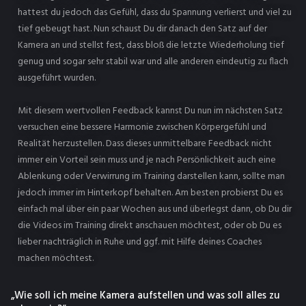
hattest du jedoch das Gefühl, dass du Spannung verlierst und viel zu
tief gebeugt hast. Nun schaust Du dir danach den Satz auf der
Kamera an und stellst fest, dass bloß die letzte Wiederholung tief
genug und sogar sehr stabil war und alle anderen eindeutig zu flach
ausgeführt wurden.
Mit diesem wertvollen Feedback kannst Du nun im nächsten Satz
versuchen eine bessere Harmonie zwischen Körpergefühl und
Realität herzustellen. Dass dieses unmittelbare Feedback nicht
immer ein Vorteil sein muss und je nach Persönlichkeit auch eine
Ablenkung oder Verwirrung im Training darstellen kann, sollte man
jedoch immer im Hinterkopf behalten. Am besten probierst Du es
einfach mal über ein paar Wochen aus und überlegst dann, ob Du dir
die Videos im Training direkt anschauen möchtest, oder ob Du es
lieber nachträglich in Ruhe und ggf. mit Hilfe deines Coaches
machen möchtest.
„Wie soll ich meine Kamera aufstellen und was soll alles zu