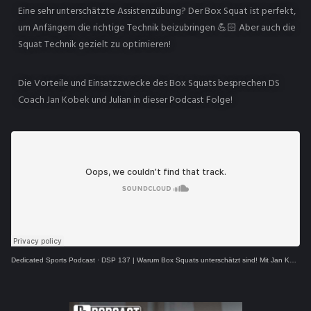
Eine sehr unterschätzte Assistenzübung? Der Box Squat ist perfekt,
um Anfängern die richtige Technik beizubringen 💪🏻 Aber auch die
Squat Technik gezielt zu optimieren!
Die Vorteile und Einsatzzwecke des Box Squats besprechen DS
Coach Jan Kobek und Julian in dieser Podcast Folge!
Dedicated Sports Podcast
·
DSP 137 | Warum Box Squats unterschätzt sind! Mit Jan Kobek und Julian Schramm