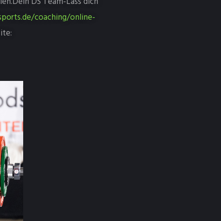
llen.Dein DS Team-Lass dich
ports.de/coaching/online-
ite: