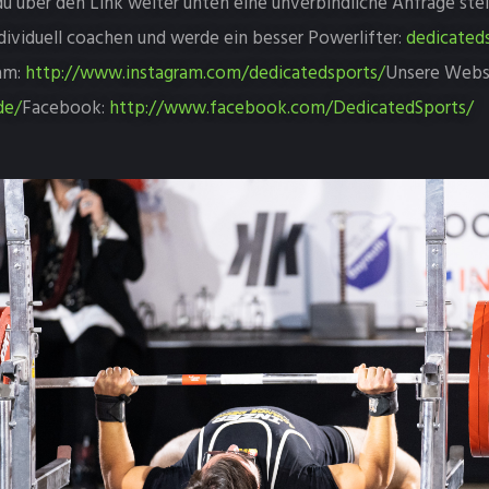
u über den Link weiter unten eine unverbindliche Anfrage ste
ividuell coachen und werde ein besser Powerlifter:
dedicateds
ram:
http://www.instagram.com/dedicatedsports/
Unsere Webs
de/
Facebook:
http://www.facebook.com/DedicatedSports/