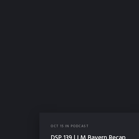
OCT
15
IN
PODCAST
DSP 139 | LM Bayern Recap