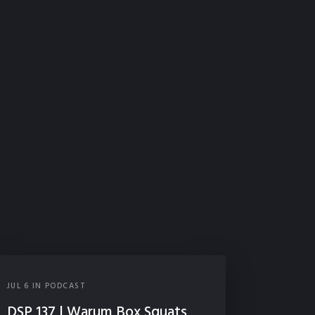
JUL
6
IN
PODCAST
DSP 137 | Warum Box Squats