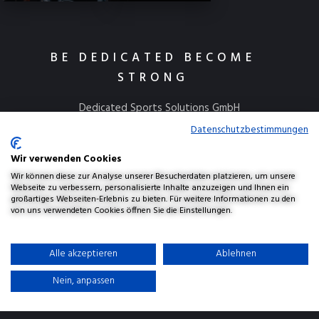
BE DEDICATED BECOME
STRONG
Dedicated Sports Solutions GmbH
Kulmbacher Straße 115
Datenschutzbestimmungen
95445 Bayreuth
Wir verwenden Cookies
info@dedicatedsports.de
Wir können diese zur Analyse unserer Besucherdaten platzieren, um unsere
Webseite zu verbessern, personalisierte Inhalte anzuzeigen und Ihnen ein
großartiges Webseiten-Erlebnis zu bieten. Für weitere Informationen zu den
von uns verwendeten Cookies öffnen Sie die Einstellungen.
AGBs
Widerrufsbelehrung
Versand & Lieferung
Alle akzeptieren
Ablehnen
Datenschutzerklärung
Haftungsausschluss
Impressum
Nein, anpassen