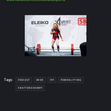
www.facebook.com/DedicatedSports/
Tags:
PODCAST
BVDK
IPF
POWERLIFTING
KRAFTDREIKAMPF