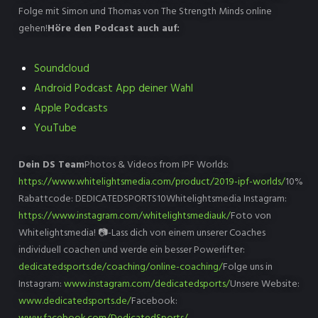
Folge mit Simon und Thomas von The Strength Minds online
gehen!
Höre den Podcast auch auf:
Soundcloud
Android Podcast App deiner Wahl
Apple Podcasts
YouTube
Dein DS Team
Photos & Videos from IPF Worlds:
https://www.whitelightsmedia.com/product/2019-ipf-worlds/
10%
Rabattcode: DEDICATEDSPORTS10Whitelightsmedia Instagram:
https://www.instagram.com/whitelightsmediauk/
Foto von
Whitelightsmedia! 📷-Lass dich von einem unserer Coaches
individuell coachen und werde ein besser Powerlifter:
dedicatedsports.de/coaching/online-coaching/
Folge uns in
Instagram:
www.instagram.com/dedicatedsports/
Unsere Website:
www.dedicatedsports.de/
Facebook: