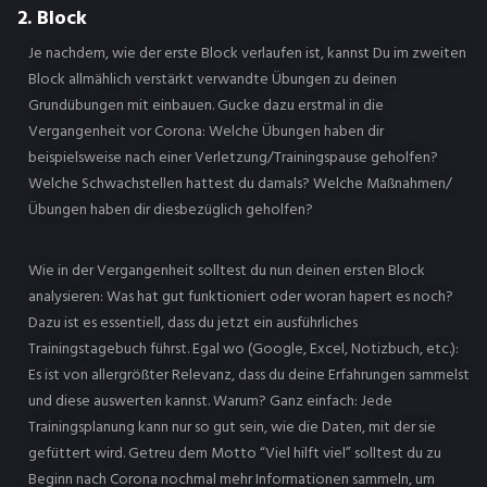
2. Block
Je nachdem, wie der erste Block verlaufen ist, kannst Du im zweiten
Block allmählich verstärkt verwandte Übungen zu deinen
Grundübungen mit einbauen. Gucke dazu erstmal in die
Vergangenheit vor Corona: Welche Übungen haben dir
beispielsweise nach einer Verletzung/Trainingspause geholfen?
Welche Schwachstellen hattest du damals? Welche Maßnahmen/
Übungen haben dir diesbezüglich geholfen?
Wie in der Vergangenheit solltest du nun deinen ersten Block
analysieren: Was hat gut funktioniert oder woran hapert es noch?
Dazu ist es essentiell, dass du jetzt ein ausführliches
Trainingstagebuch führst. Egal wo (Google, Excel, Notizbuch, etc.):
Es ist von allergrößter Relevanz, dass du deine Erfahrungen sammelst
und diese auswerten kannst. Warum? Ganz einfach: Jede
Trainingsplanung kann nur so gut sein, wie die Daten, mit der sie
gefüttert wird. Getreu dem Motto “Viel hilft viel” solltest du zu
Beginn nach Corona nochmal mehr Informationen sammeln, um