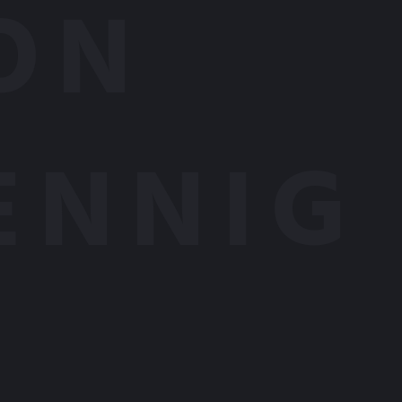
ON
ENNIG