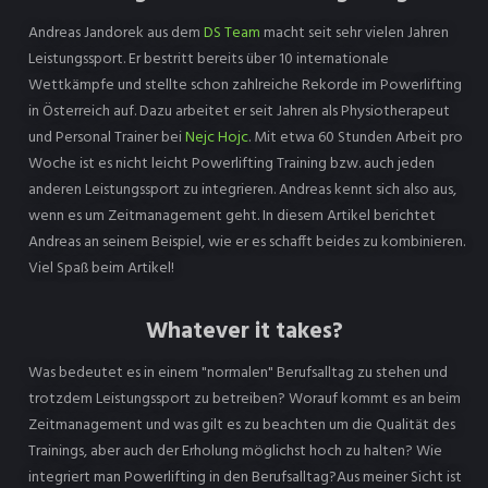
Andreas Jandorek aus dem
DS Team
macht seit sehr vielen Jahren
Leistungssport. Er bestritt bereits über 10 internationale
Wettkämpfe und stellte schon zahlreiche Rekorde im Powerlifting
in Österreich auf. Dazu arbeitet er seit Jahren als Physiotherapeut
und Personal Trainer bei
Nejc Hojc
. Mit etwa 60 Stunden Arbeit pro
Woche ist es nicht leicht Powerlifting Training bzw. auch jeden
anderen Leistungssport zu integrieren. Andreas kennt sich also aus,
wenn es um Zeitmanagement geht. In diesem Artikel berichtet
Andreas an seinem Beispiel, wie er es schafft beides zu kombinieren.
Viel Spaß beim Artikel!
Whatever it takes?
Was bedeutet es in einem "normalen" Berufsalltag zu stehen und
trotzdem Leistungssport zu betreiben? Worauf kommt es an beim
Zeitmanagement und was gilt es zu beachten um die Qualität des
Trainings, aber auch der Erholung möglichst hoch zu halten? Wie
integriert man Powerlifting in den Berufsalltag?Aus meiner Sicht ist