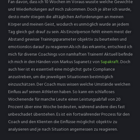
Fan davon, dass ich 10 Wochen im Voraus wusste welche Gewichte
und Wiederholungen auf mich zukommen. Doch je älter ich wurde,
desto mehr stiegen die alltäglichen Anforderungen an meinen
Körper und meinen Geist, wodurch es unmöglich wurde an jedem
Tag gleich gut drauf zu sein. Als Einzelperson fehlt einem meist der
Abstand gewisse Trainingsparameter objektiv zu beurteilen und
emotionslos darauf zu reagieren.Als ich das erkannte, entschied ich
mich für diverse Coachings von namhaften Trainern! Aktuell befinde
ich mich in den Händen von Markus Supanetz von
Supakraft
. Doch
auch hier ist es essentiell eine möglichst gute Compliance
anzustreben, um die jeweiligen Situationen bestmöglich
einzuschätzen. Der Coach muss wissen welche Umstände welchen
Einfluss auf seinen Athleten haben. So kann ein schlafloses
Wochenende für manche Leute einen Leistungsabfall von 20
Prozent über eine Woche bedeuten, während andere dies fast
unbeschadet überstehen. Es ist ein fortwährender Prozess für den
Coach und den Klienten die Einflüsse möglichst objektiv zu
analysieren und je nach Situation angemessen zu reagieren.