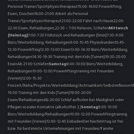
Personal Trainer/Sportphysiotherapeut15:00-16:00 Powerlifting,
Essen, Duschen16:00-21:00 Arbeit als Personal
Trainer/Sportphysiotherapeut21:00-22:00 Fahrt nach Hause22:00-
22:30 Essen, Rehaübungen,22:30 – 7:00 Relaxen, Schlafen
Mittwoch
(Heimtag)
7:00-7:30 Frühstück und Rehaübungen (5min)7:30-9:00
Büro/Weiterbildung, Rehaübungen9:00-10:45 Physiokunden10:45-
12:30 Powerlifting12:30-13:00 Essen13:00-14:30 Büro/Weiterbildung,
Rehaübungen14:30-19:30 Training mit den Kids (Turnen)19:30-20:00
EssenAb 21:00 Schlafen
Samstag
8:00-10:00 Büro/Weiterbildung,
Rehaübungen10:00-12:00 Powerliftingtraining mit Freunden
(Verein)12:00-15:30
Freizeit/Reha/Projekte/Weiterbildung/Achtsamkeit/Selbstreflexion16
19:00 Training mit den Kids (Turnen)19:00-20:00
Essen/RehaübungenAb 20:00 Schlaf aufholen bei Müdigkeit oder
Pflegen sozialer Kontakte (alkoholfrei :) )
Sonntag
8:00-10:00
Büro/Weiterbildung/Rehaübungen10:00-12:00 Powerliftingtraining
mit Freunden (Verein)12:00-12:45 EisbadenDer Nachmittag ist frei
bzw. für bestimmte Unternehmungen mit Freunden/Familie