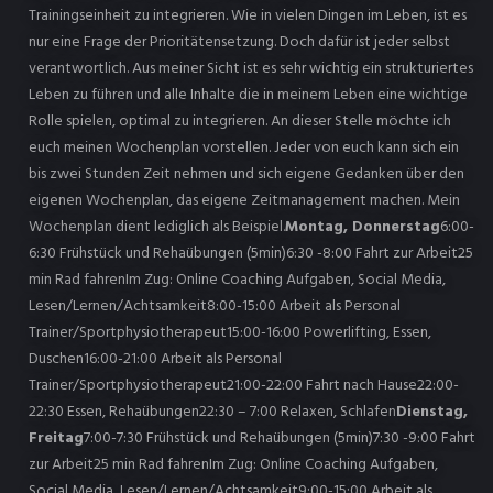
Trainingseinheit zu integrieren. Wie in vielen Dingen im Leben, ist es
nur eine Frage der Prioritätensetzung. Doch dafür ist jeder selbst
verantwortlich. Aus meiner Sicht ist es sehr wichtig ein strukturiertes
Leben zu führen und alle Inhalte die in meinem Leben eine wichtige
Rolle spielen, optimal zu integrieren. An dieser Stelle möchte ich
euch meinen Wochenplan vorstellen. Jeder von euch kann sich ein
bis zwei Stunden Zeit nehmen und sich eigene Gedanken über den
eigenen Wochenplan, das eigene Zeitmanagement machen. Mein
Wochenplan dient lediglich als Beispiel.
Montag, Donnerstag
6:00-
6:30 Frühstück und Rehaübungen (5min)6:30 -8:00 Fahrt zur Arbeit25
min Rad fahrenIm Zug: Online Coaching Aufgaben, Social Media,
Lesen/Lernen/Achtsamkeit8:00-15:00 Arbeit als Personal
Trainer/Sportphysiotherapeut15:00-16:00 Powerlifting, Essen,
Duschen16:00-21:00 Arbeit als Personal
Trainer/Sportphysiotherapeut21:00-22:00 Fahrt nach Hause22:00-
22:30 Essen, Rehaübungen22:30 – 7:00 Relaxen, Schlafen
Dienstag,
Freitag
7:00-7:30 Frühstück und Rehaübungen (5min)7:30 -9:00 Fahrt
zur Arbeit25 min Rad fahrenIm Zug: Online Coaching Aufgaben,
Social Media, Lesen/Lernen/Achtsamkeit9:00-15:00 Arbeit als