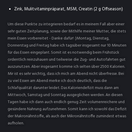
Zink, Mulitvitaminpräparat, MSM, Creatin (2 g Offseason)
Um diese Punkte zu integrieren bedarf es in meinem Fall aber einer
sehr guten Zeitplanung, sowie der Mithilfe meiner Mutter, die stets
mein Essen vorbereitet - Danke dafür! :)Montag, Dienstag,
Donnerstag und Freitag habe ich tagsüber insgesamt nur 10 Minuten
für das Essen eingeplant. Somit ist es notwendig beim Frühstück
ordentlich reinzuhauen und teilweise die Zug- und Autofahrten gut
auszunutzen. Aber insgesamt komme ich selten über 2500 Kalorien.
Mir ist es sehr wichtig, dass ich mich am Abend nicht überfresse. Bei
zu viel Essen am Abend merke ich doch deutlich, dass die
Schlafqualität darunter leidet. Das Kaloriendefizit muss dann am
Mittwoch, Samstag und Sonntag ausgeglichen werden. An diesen
Tagen habe ich dann auch endlich genug Zeit volumenreichere und
gesündere Nahrung aufzunehmen. Somit kann ich sowohl das Defizit
der Makronährstoffe, als auch der Mikronährstoffe zumindest etwas
aufholen.