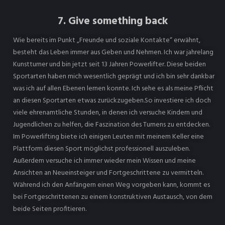
7. Give something back
Wie bereits im Punkt „Freunde und soziale Kontakte“ erwähnt,
besteht das Leben immer aus Geben und Nehmen. Ich war jahrelang
Kunstturner und bin jetzt seit 13 Jahren Powerlifter. Diese beiden
Sportarten haben mich wesentlich geprägt und ich bin sehr dankbar
was ich auf allen Ebenen lernen konnte. Ich sehe es als meine Pflicht
an diesen Sportarten etwas zurückzugeben.So investiere ich doch
viele ehrenamtliche Stunden, in denen ich versuche Kindern und
Jugendlichen zu helfen, die Faszination des Turnens zu entdecken.
Im Powerlifting biete ich einigen Leuten mit meinem Keller eine
Plattform diesen Sport möglichst professionell auszuleben.
Außerdem versuche ich immer wieder mein Wissen und meine
Ansichten an Neueinsteiger und Fortgeschrittene zu vermitteln.
Während ich den Anfängern einen Weg vorgeben kann, kommt es
bei Fortgeschrittenen zu einem konstruktiven Austausch, von dem
beide Seiten profitieren.