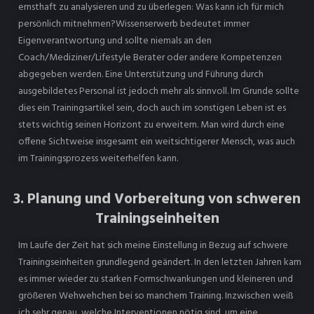
ernsthaft zu analysieren und zu überlegen: Was kann ich für mich
persönlich mitnehmen?Wissenserwerb bedeutet immer
Eigenverantwortung und sollte niemals an den
Coach/Mediziner/Lifestyle Berater oder andere Kompetenzen
abgegeben werden. Eine Unterstützung und Führung durch
ausgebildetes Personal ist jedoch mehr als sinnvoll. Im Grunde sollte
dies ein Trainingsartikel sein, doch auch im sonstigen Leben ist es
stets wichtig seinen Horizont zu erweitern. Man wird durch eine
offene Sichtweise insgesamt ein weitsichtigerer Mensch, was auch
im Trainingsprozess weiterhelfen kann.
3. Planung und Vorbereitung von schweren
Trainingseinheiten
Im Laufe der Zeit hat sich meine Einstellung in Bezug auf schwere
Trainingseinheiten grundlegend geändert. In den letzten Jahren kam
es immer wieder zu starken Formschwankungen und kleineren und
größeren Wehwehchen bei so manchem Training. Inzwischen weiß
ich sehr genau, welche Interventionen nötig sind, um eine