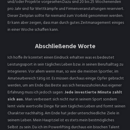
und/oder Projekte vorgesehen.Dazu sind 20 bis 25 Wochenenden
pro Jahr sind für Wettkämpfe und Firmenveranstaltungen reserviert.
Dieser Zeitplan sollte für niemand zum Vorbild genommen werden.
Er kann aber zeigen, dass man durch gutes Zeitmanagement einiges
in einer Woche schaffen kann.
Abschließende Worte
Ich hoffe ihr konntet einen Eindruck erhalten was es bedeutet
Leistungssport in sein tägliches Leben bzw. in seinen Berufsalltag zu
integrieren. Vor allem wenn man, so wie die meisten Sportler, im
Amateurbereich tätig ist. Es müssen durchaus einige Opfer gebracht
werden, um am Ende das Beste aus sich herauszuholen.Aus eigener
Erfahrung muss ich jedoch sagen:
Jede investierte Minute zahlt
sich aus.
Man verbessert sich nicht nur in seinem Sport sondern
lernt viele wertvolle Dinge für sein tägliches Leben und formt seinen
Charakter nachhaltig. Am Ende hat jeder unterschiedliche Ziele in
seinem Leben. Mein Hauptziel ist es stets mein bestmögliches
Selbst zu sein. Da ich im Powerlifting durchaus ein bisschen Talent