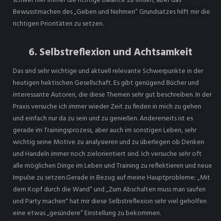
schwer hier immer die richtige Balance zu finden, aber das
Bewusstmachen des „Geben und Nehmen“ Grundsatzes hilft mir die
richtigen Prioritäten zu setzen.
6. Selbstreflexion und Achtsamkeit
Das sind sehr wichtige und aktuell relevante Schwerpunkte in der
heutigen hektischen Gesellschaft. Es gibt genügend Bücher und
interessante Autoren, die diese Themen sehr gut beschreiben. In der
Praxis versuche ich immer wieder Zeit zu finden in mich zu gehen
und einfach nur da zu sein und zu genießen. Andererseits ist es
gerade im Trainingsprozess, aber auch im sonstigen Leben, sehr
wichtig seine Motive zu analysieren und zu überlegen ob Denken
und Handeln immer noch zielorientiert sind. Ich versuche sehr oft
alle möglichen Dinge im Leben und Training zu reflektieren und neue
Impulse zu setzen.Gerade in Bezug auf meine Hauptprobleme: „Mit
dem Kopf durch die Wand“ und „Zum Abschalten muss man saufen
und Party machen" hat mir diese Selbstreflexion sehr viel geholfen
eine etwas „gesündere“ Einstellung zu bekommen.