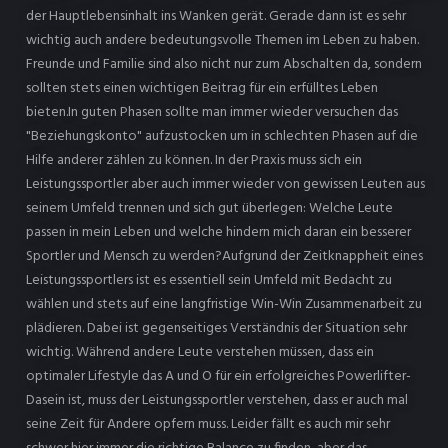
der Hauptlebensinhalt ins Wanken gerät. Gerade dann ist es sehr
wichtig auch andere bedeutungsvolle Themen im Leben zu haben.
Freunde und Familie sind also nicht nur zum Abschalten da, sondern
sollten stets einen wichtigen Beitrag für ein erfülltes Leben
bieten.In guten Phasen sollte man immer wieder versuchen das
"Beziehungskonto" aufzustocken um in schlechten Phasen auf die
Hilfe anderer zählen zu können. In der Praxis muss sich ein
Leistungssportler aber auch immer wieder von gewissen Leuten aus
seinem Umfeld trennen und sich gut überlegen: Welche Leute
passen in mein Leben und welche hindern mich daran ein besserer
Sportler und Mensch zu werden?Aufgrund der Zeitknappheit eines
Leistungssportlers ist es essentiell sein Umfeld mit Bedacht zu
wählen und stets auf eine langfristige Win-Win Zusammenarbeit zu
plädieren. Dabei ist gegenseitiges Verständnis der Situation sehr
wichtig. Während andere Leute verstehen müssen, dass ein
optimaler Lifestyle das A und O für ein erfolgreiches Powerlifter-
Dasein ist, muss der Leistungssportler verstehen, dass er auch mal
seine Zeit für Andere opfern muss. Leider fällt es auch mir sehr