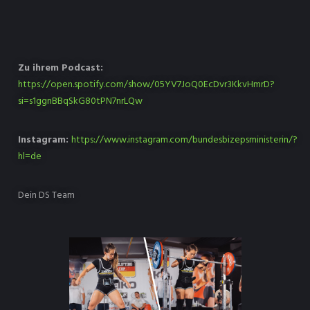
Zu ihrem Podcast:
https://open.spotify.com/show/05YV7JoQ0EcDvr3KkvHmrD?
si=s1ggnBBqSkG80tPN7nrLQw
Instagram:
https://www.instagram.com/bundesbizepsministerin/?
hl=de
Dein DS Team