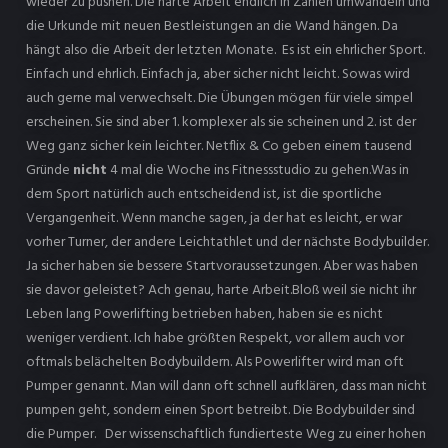
wieder zu pushen. Die harte Arbeit endlich in Zahlen umwandeln und
die Urkunde mit neuen Bestleistungen an die Wand hängen. Da
hängt also die Arbeit der letzten Monate. Es ist ein ehrlicher Sport.
Einfach und ehrlich. Einfach ja, aber sicher nicht leicht. Sowas wird
auch gerne mal verwechselt. Die Übungen mögen für viele simpel
erscheinen. Sie sind aber 1. komplexer als sie scheinen und 2. ist der
Weg ganz sicher kein leichter. Netflix & Co geben einem tausend
Gründe
nicht
4 mal die Woche ins Fitnessstudio zu gehen.Was in
dem Sport natürlich auch entscheidend ist, ist die sportliche
Vergangenheit. Wenn manche sagen, ja der hat es leicht, er war
vorher Turner, der andere Leichtathlet und der nächste Bodybuilder.
Ja sicher haben sie bessere Startvoraussetzungen. Aber was haben
sie davor geleistet? Ach genau, harte Arbeit.Bloß weil sie nicht ihr
Leben lang Powerlifting betrieben haben, haben sie es nicht
weniger verdient. Ich habe größten Respekt, vor allem auch vor
oftmals belächelten Bodybuildern. Als Powerlifter wird man oft
Pumper genannt. Man will dann oft schnell aufklären, dass man nicht
pumpen geht, sondern einen Sport betreibt. Die Bodybuilder sind
die Pumper. Der wissenschaftlich fundierteste Weg zu einer hohen