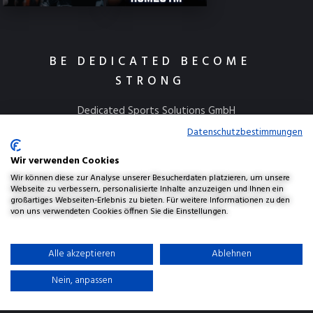
BE DEDICATED BECOME
STRONG
Dedicated Sports Solutions GmbH
Kulmbacher Straße 115
Datenschutzbestimmungen
95445 Bayreuth
Wir verwenden Cookies
info@dedicatedsports.de
Wir können diese zur Analyse unserer Besucherdaten platzieren, um unsere
Webseite zu verbessern, personalisierte Inhalte anzuzeigen und Ihnen ein
großartiges Webseiten-Erlebnis zu bieten. Für weitere Informationen zu den
von uns verwendeten Cookies öffnen Sie die Einstellungen.
AGBs
Widerrufsbelehrung
Versand & Lieferung
Alle akzeptieren
Ablehnen
Datenschutzerklärung
Haftungsausschluss
Impressum
Nein, anpassen