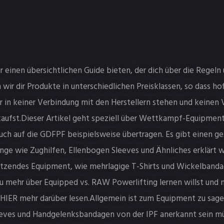
ir einen übersichtlichen Guide bieten, der dich über die Regel
 wir dir Produkte in unterschiedlichen Preisklassen, so dass ho
wir in keiner Verbindung mit den Herstellern stehen und keinen
kaufst.Dieser Artikel geht speziell über Wettkampf-Equipment
auch auf die GDFPF beispielsweise übertragen. Es gibt einen ge
ge wie Zughilfen, Ellenbogen Sleeves und Ähnliches erklärt wi
ützendes Equipment, wie mehrlagige T-Shirts und Wickelbanda
mehr über Equipped vs. RAW Powerlifting lernen willst und 
u HIER mehr darüber lesen.Allgemein ist zum Equipment zu sagen
eves und Handgelenksbandagen von der IPF anerkannt sein m